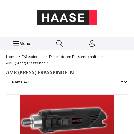
Menü
Home
Frässpindeln
Fräsmotoren Bürstenbehaftet
AMB (Kress) Frässpindeln
AMB (KRESS) FRÄSSPINDELN