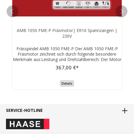
AMB 1050 FME-P Fräsmotor| ER16 Spannzangen |
230V
Frässpindel AMB 1050 FME-P Der AMB 1050 FME-P
Fräsmotor zeichnet sich durch folgende besondere
Merkmale aus:Leistung und Drehzahlbereich: Der Motor
hat eine Aufnahmeleistung von 1050 Watt und einen
367,00 €*
beeindruckenden Drehzahlbereich von 5.000 bis 25.000
U/min, der stufenlos regelbar ist.Kompakte
Bauweise: Mit einem Gewicht von nur 1,7 kg ist der
Details
Motor außergewöhnlich leicht und hat eine schlanke
Bauform, was den Platzbedarf beim Einbau minimiert
und eine ergonomische Handhabung
ermöglicht.Industriestandard-Spannzange: Die
Spannzangen-Aufnahme ER16 entspricht dem
SERVICE-HOTLINE
Industriestandard und ist weltweit verfügbar, was die
Flexibilität bei der Werkzeugauswahl erhöht.Vielseitige
Einsatzmöglichkeiten: Der Motor kann in CNC-Portalen,
Oberfräsen, Fräsvorrichtungen, Bohrständern und