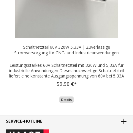
Schaltnetzteil 60V 320W 5,33A | Zuverlässige
Stromversorgung für CNC- und Industrieanwendungen
Leistungsstarkes 60V Schaltnetzteil mit 320W und 5,33A für
industrielle Anwendungen Dieses hochwertige Schaltnetzteil
liefert eine konstante Ausgangsspannung von 60V bei 5,33A
(320 Watt) und eignet sich ideal für den Einsatz in CNC-
59,90 €*
Maschinen, Automatisierungssystemen und anderen
industriellen Anwendungen. Hauptmerkmale: Universeller
Eingangsspannungsbereich: 100–240V AC bei 50/60Hz, 4,0A
Details
Ausgang: 60V DC, 5,33A, 320W Zertifizierungen: CE-konform
für sicheren Betrieb Kompakte Bauweise: Ideal für den Einbau
in verschiedene Systeme Zuverlässige Leistung: Stabiler
Betrieb auch unter anspruchsvollen Bedingungen Mit seiner
SERVICE-HOTLINE
robusten Konstruktion und der zuverlässigen Leistung ist
dieses Schaltnetzteil die perfekte Wahl für professionelle