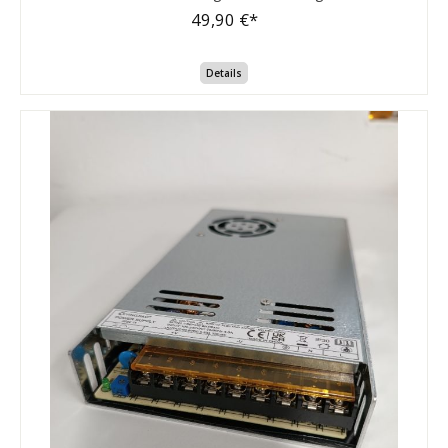
Zuverlässigkeit, kompakte Bauform und vielseitige
49,90 €*
Einsatzmöglichkeiten – insbesondere dort, wo konstanter
Gleichstrom bei begrenztem Platzangebot benötigt wird. ⚙️
Technische Daten: Ausgangsspannung: 48 VDC - 6.7A
Details
Ausgangsstrom: 6,7 A Ausgangsleistung: 320 W
Eingangsspannung: 100 ...240 VAC - 50/60Hz 4.0A
Sicherheitsabschaltung bei Fehlern: Kurzschluss /
Überspannung / Überlast Anschluss: Schraubklemmen
Kühlung: integrierter Lüfter 🛠️ Einsatzbereiche: CNC-Fräsen
und Maschinensteuerungen Steuerungs- und
Schrittmotorentechnik LED-Systeme mit hoher
Leistungsaufnahme Industrie- und Werkstattumgebungen ✅
Deine Vorteile: Kompakte Bauweise für Schaltschrank und
Maschinenintegration Sichere Stromversorgung mit aktiver
Kühlung