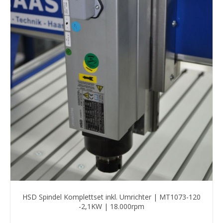
HSD Spindel Komplettset inkl. Umrichter | MT1073-120
-2,1KW | 18.000rpm