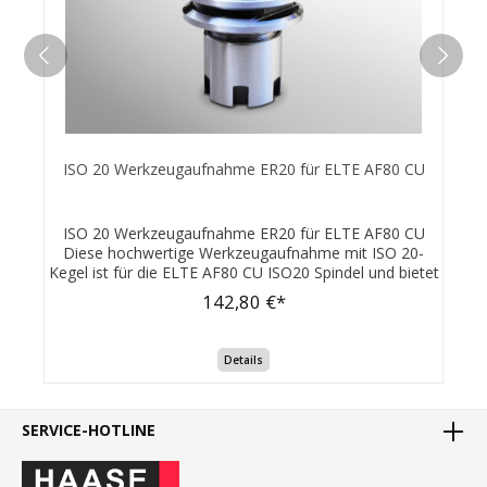
ISO 20 Werkzeugaufnahme ER20 für ELTE AF80 CU
ISO 20 Werkzeugaufnahme ER20 für ELTE AF80 CU
Diese hochwertige Werkzeugaufnahme mit ISO 20-
Kegel ist für die ELTE AF80 CU ISO20 Spindel und bietet
Ihnen höchste Präzision und Zuverlässigkeit bei Ihren
142,80 €*
Fräsarbeiten. Produktmerkmale: Kompatibel mit ELTE
AF80 CU ISO20 Spindel Spannsystem: ER20 Präzision:
0,002mm Überwurfmutter ER20 Typ UM Vielseitig
Details
einsetzbar: Die ER20-Spannzange ermöglicht die
Aufnahme verschiedener Werkzeugdurchmesser, was
Ihnen maximale Flexibilität bei Ihren Projekten bietet.
Hochwertige Verarbeitung: Gefertigt aus hochwertigen
SERVICE-HOTLINE
Materialien, garantiert diese Werkzeugaufnahme eine
lange Lebensdauer und präzise Rundlaufeigenschaften.