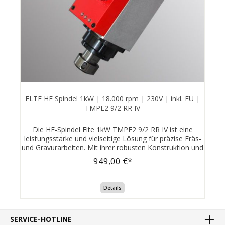
ELTE HF Spindel 1kW | 18.000 rpm | 230V | inkl. FU |
TMPE2 9/2 RR IV
Die HF-Spindel Elte 1kW TMPE2 9/2 RR IV ist eine
leistungsstarke und vielseitige Lösung für präzise Fräs-
und Gravurarbeiten. Mit ihrer robusten Konstruktion und
fortschrittlichen Technologie eignet sie sich
949,00 €*
hervorragend für den Einsatz in der Holz- und
Kunststoffbearbeitung.Hauptmerkmale:Leistung:
1kWMaximale Drehzahl: 24.000 U/minBetriebsspannung:
Details
230 VSpannzangensystem: ER 20Gewicht: 4,5
kgIntegrierter FrequenzumrichterBesondere
Vorteile:Einfache Installation und Bedienung: Direkter
SERVICE-HOTLINE
Anschluss an 230 V-SteckdoseGeräuscharmer Betrieb