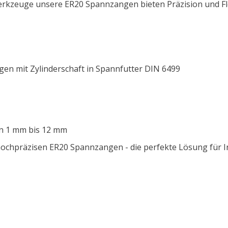
Werkzeuge
u
nsere ER20 Spannzangen bieten Präzision und Fl
en mit Zylinderschaft in Spannfutter DIN 6499
on 1 mm bis 12 mm
präzisen ER20 Spannzangen - die perfekte Lösung für Ind