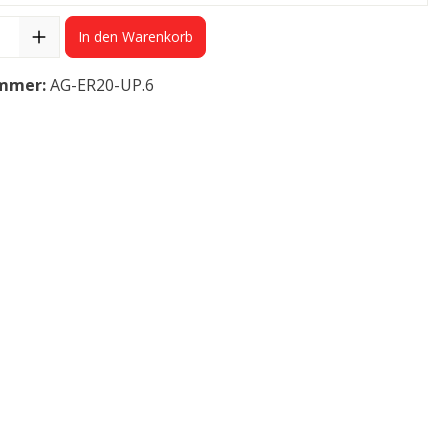
In den Warenkorb
mmer:
AG-ER20-UP.6