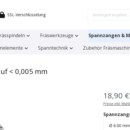
SSL-Verschlüsselung
rässpindeln
Fräswerkzeuge
Spannzangen & M
nelemente
Spanntechnik
Zubehör Fräsmaschi
auf < 0,005 mm
18,90 €
Preise inkl. MwS
Spannzang