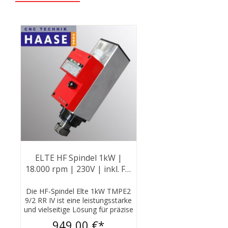
ELTE HF Spindel 1kW |
18.000 rpm | 230V | inkl. FU
| TMPE2 9/2 RR IV
Die HF-Spindel Elte 1kW TMPE2
9/2 RR IV ist eine leistungsstarke
und vielseitige Lösung für präzise
Fräs- und Gravurarbeiten. Mit ihrer
949,00 €*
robusten Konstruktion und