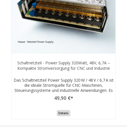
Schaltnetzteil - Power Supply 320Watt, 48V, 6,7A –
Kompakte Stromversorgung für CNC und Industrie
Das Schaltnetzteil Power Supply 320 W / 48 V / 6,7 A ist
die ideale Stromquelle für CNC-Maschinen,
Steuerungssysteme und industrielle Anwendungen. Es
überzeugt durch hohe Zuverlässigkeit, kompakte
49,90 €*
Bauform und vielseitige Einsatzmöglichkeiten –
insbesondere dort, wo konstanter Gleichstrom bei
begrenztem Platzangebot benötigt wird. ⚙️ Technische
Details
Daten: Ausgangsspannung: 48 VDC - 6.7A
Ausgangsstrom: 6,7 A Ausgangsleistung: 320 W
Eingangsspannung: 100 ...240 VAC - 50/60Hz 4.0A