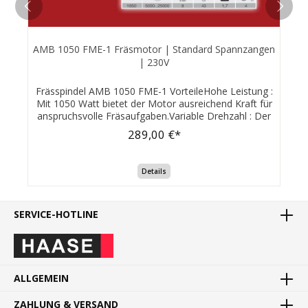
AMB 1050 FME-1 Fräsmotor | Standard Spannzangen
| 230V
Frässpindel AMB 1050 FME-1 VorteileHohe Leistung :
Mit 1050 Watt bietet der Motor ausreichend Kraft für
anspruchsvolle Fräsaufgaben.Variable Drehzahl : Der
breite Drehzahlbereich ermöglicht eine flexible
289,00 €*
Anpassung an verschiedene Materialien und
Fräser.Kompatibilität : Die Verwendung von Standard-
Spannzangen gewährleistet eine breite Auswahl an
Details
passenden Fräswerkzeugen.Zuverlässigkeit : Als Produkt
von AMB Elektrik steht der Motor für deutsche Qualität
und Langlebigkeit. Diese Eigenschaften machen den
SERVICE-HOTLINE
AMB 1050 FME-1 zu einem vielseitigen und
leistungsstarken Fräsmotor für verschiedene
professionelle
Anwendungen.Lieferumfang:FräsmotorPräzisionsspannz
ange
8.00mm ÜberwurfmutterBedienungsanleitungRundlaufpr
ALLGEMEIN
üfzertifikatNetzkabel mit Patent-Quick-Verschluss und
GummizuleitungDrehzahlbereich: 5.000.... 25.000
ZAHLUNG & VERSAND