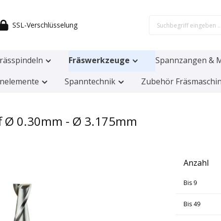
SSL-Verschlüsselung
rässpindeln
Fräswerkzeuge
Spannzangen & M
nelemente
Spanntechnik
Zubehör Fräsmaschi
iff Ø 0.30mm - Ø 3.175mm
Anzahl
Bis
9
Bis
49