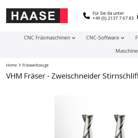
Für Sie da unter
+49 (0) 2137 7 67 83
CNC Fräsmaschinen
CNC-Software
F
Maschine
Home
Fräswerkzeuge
VHM Fräser - Zweischneider Stirnschl