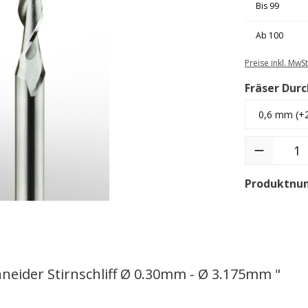
Bis
99
Ab
100
Preise inkl. MwS
Fräser Dur
Produktnu
eider Stirnschliff Ø 0.30mm - Ø 3.175mm "