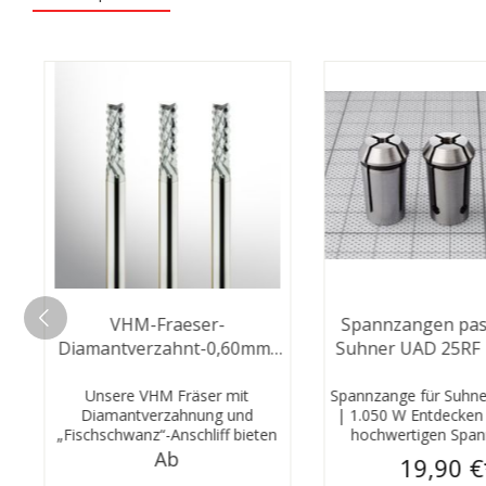
VHM-Fraeser-
Spannzangen pas
Diamantverzahnt-0,60mm-
Suhner UAD 25RF 
3,175m
Unsere VHM Fräser mit
Spannzange für Suhn
Diamantverzahnung und
| 1.050 W Entdecken 
„Fischschwanz“-Anschliff bieten
hochwertigen Spa
exzellente Leistung und Präzision.
passend für Suhner
Ab
19,90 €
Der spezielle Fischschwanz-
1.050 W. Ideal für 