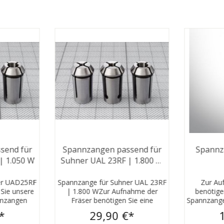
send für
Spannzangen passend für
Spannz
| 1.050 W
Suhner UAL 23RF | 1.800 W
| Rundlauf < 0.015mm
er UAD25RF
Spannzange für Suhner UAL 23RF
Zur Au
Sie unsere
| 1.800 WZur Aufnahme der
benötige
nnzangen
Fräser benötigen Sie eine
Spannzange.
 UAD 25RF
passende Spannzange. Wir bieten
Spannzang
*
29,90 €*
präzises
Ihnen hier Spannzangen an, die
mit Ihrem