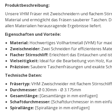
Produktbeschreibung:
Unsere VHM Fräser mit Zweischneidern und flachem Stirnsch
Material und ermöglicht das Fräsen sauberer Taschen. D
allen Materialien herausragende Ergebnisse liefert.
Eigenschaften und Vorteile:
Material:
Hochwertiges Vollhartmetall (VHM) für maxi
Zweischneider:
Zwei Schneiden für effizienteres Mat
Flacher Stirnschliff:
Erleichtert das Eintauchen und ist
Vielseitigkeit:
Ideal für die Bearbeitung von Holz, K
Präzision:
Saubere Taschenfräsungen und exakte Schn
Technische Daten:
Fräsertyp:
VHM Zweischneider mit flachem Stirnschliff
Durchmesser:
Ø 0.30mm - Ø 3.175mm
Gesamtlänge:
[Gesamtlänge in mm einfügen]
Schaftdurchmesser:
[Schaftdurchmesser in mm einf
Spirallänge:
[Spirallänge in mm einfügen]