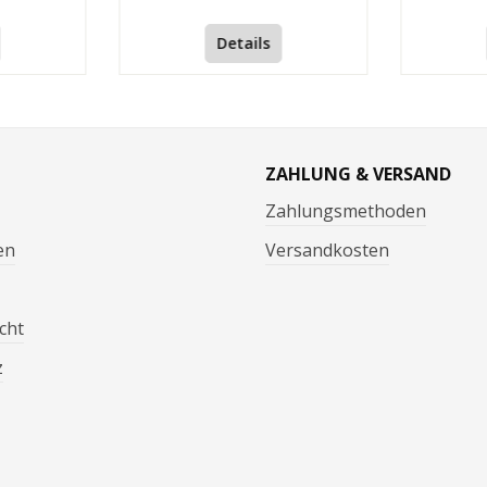
aschinen –
zusammen mit Ihrem Fräsmotor
werden kön
se.Die
verwendet werden können.Die
sind fü
Details
 Fräser mit
Spannzangen sind für Fräser mit
lieferbar !
ern 3.00mm
den Schaftdurchmessern 3.00mm
ER11 4008
!Übersicht:-
bis 10.00mm lieferbar!Übersicht:-
0.01
r UAL 23RF-
Spannzange für Suhner UAL 23RF-
 Klasse 2-
Rundlauf < 0.015mm Klasse 2-
m , Länge
Durchmesser : 20mm , Länge
34mm Übersicht:- Spannzange für
ZAHLUNG & VERSAND
Suhner UAL 23RF- Rundlauf <
0.015mm Klasse 2- Durchmesser :
Zahlungsmethoden
15mm , Länge 25.6mm
en
Versandkosten
cht
z