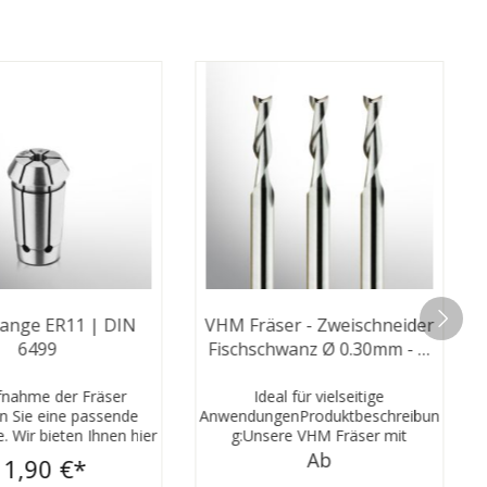
ange ER11 | DIN
VHM Fräser - Zweischneider
6499
Fischschwanz Ø 0.30mm - Ø
3.175mm
fnahme der Fräser
Ideal für vielseitige
n Sie eine passende
AnwendungenProduktbeschreibun
 Wir bieten Ihnen hier
g:Unsere VHM Fräser mit
en an, die zusammen
Zweischneidern und
Ab
11,90 €*
 Fräsmotor verwendet
Fischschwanz-Stirnanschliff bieten