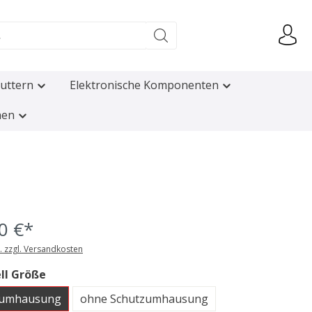
uttern
Elektronische Komponenten
nen
0 €*
t. zzgl. Versandkosten
ll Größe
zumhausung
ohne Schutzumhausung