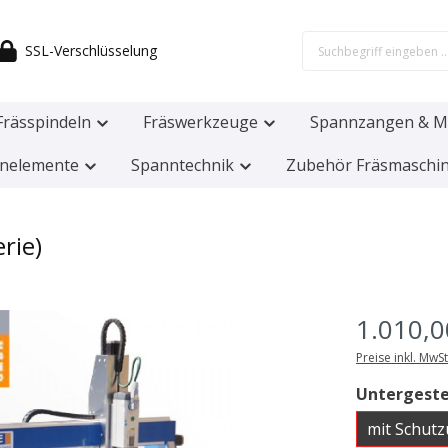
SSL-Verschlüsselung
Frässpindeln
Fräswerkzeuge
Spannzangen & M
nelemente
Spanntechnik
Zubehör Fräsmaschi
rie)
1.010,0
Preise inkl. MwS
Untergeste
mit Schut