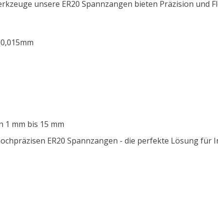
Werkzeuge
u
nsere ER20 Spannzangen bieten Präzision und Fl
 - 0,015mm
on 1 mm bis 15 mm
präzisen ER20 Spannzangen - die perfekte Lösung für Ind