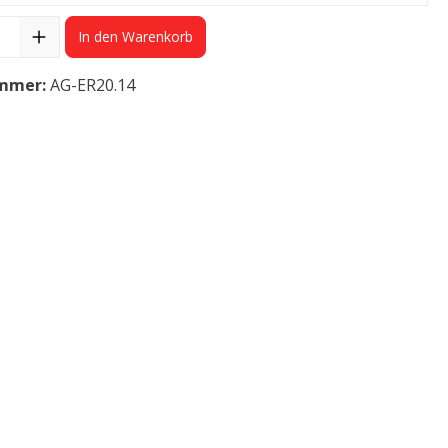
In den Warenkorb
mmer:
AG-ER20.14