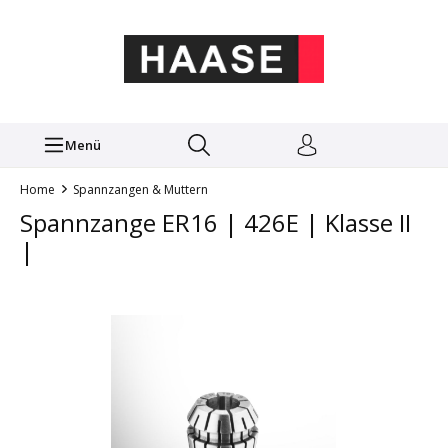
Menü
Home
Spannzangen & Muttern
Spannzange ER16 | 426E | Klasse II
|