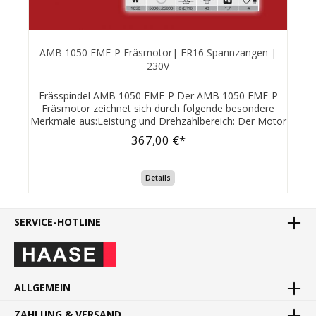
AMB 1050 FME-P Fräsmotor| ER16 Spannzangen |
230V
Frässpindel AMB 1050 FME-P Der AMB 1050 FME-P
Fräsmotor zeichnet sich durch folgende besondere
Merkmale aus:Leistung und Drehzahlbereich: Der Motor
hat eine Aufnahmeleistung von 1050 Watt und einen
367,00 €*
beeindruckenden Drehzahlbereich von 5.000 bis 25.000
U/min, der stufenlos regelbar ist.Kompakte
Bauweise: Mit einem Gewicht von nur 1,7 kg ist der
Details
Motor außergewöhnlich leicht und hat eine schlanke
Bauform, was den Platzbedarf beim Einbau minimiert
und eine ergonomische Handhabung
SERVICE-HOTLINE
ermöglicht.Industriestandard-Spannzange: Die
Spannzangen-Aufnahme ER16 entspricht dem
Industriestandard und ist weltweit verfügbar, was die
Flexibilität bei der Werkzeugauswahl erhöht.Vielseitige
Einsatzmöglichkeiten: Der Motor kann in CNC-Portalen,
Oberfräsen, Fräsvorrichtungen, Bohrständern und
ALLGEMEIN
anderen Anwendungen eingesetzt werden.Innovative
Kohlebürsten: Spezielle Kohlebürsten mit
ZAHLUNG & VERSAND