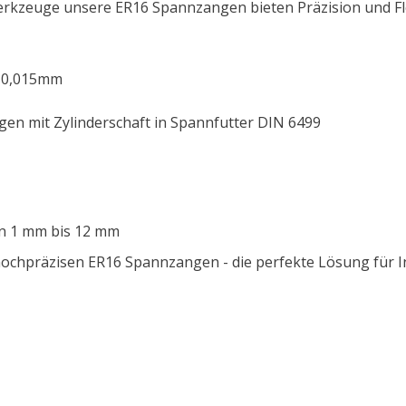
Werkzeuge
u
nsere ER16 Spannzangen bieten Präzision und Fl
 - 0,015mm
en mit Zylinderschaft in Spannfutter DIN 6499
on 1 mm bis 12 mm
präzisen ER16 Spannzangen - die perfekte Lösung für Ind