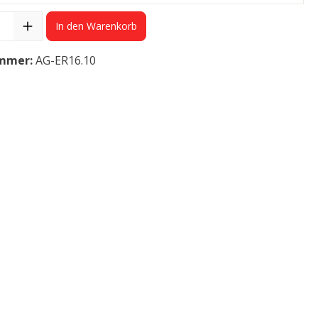
In den Warenkorb
mmer:
AG-ER16.10