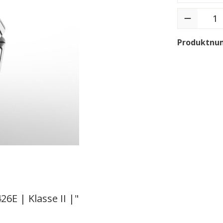
Produktnu
E | Klasse II |"