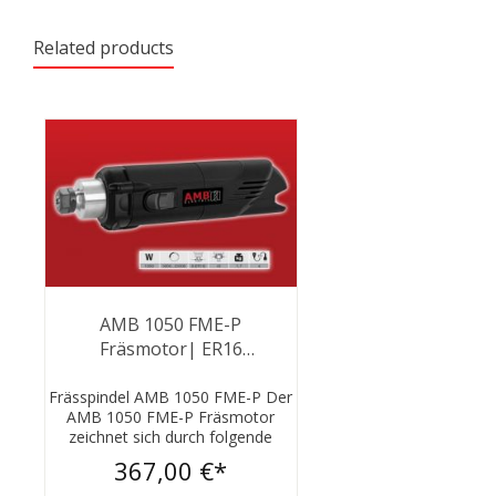
Related products
AMB 1050 FME-P
Fräsmotor| ER16
Spannzangen | 230V
Frässpindel AMB 1050 FME-P Der
AMB 1050 FME-P Fräsmotor
zeichnet sich durch folgende
besondere Merkmale aus:Leistung
367,00 €*
und Drehzahlbereich: Der Motor